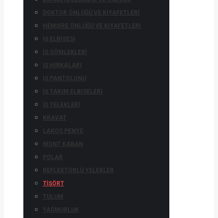
DOKTOR ÖNLÜĞÜ VE KIYAFETLERI
HEMŞIRE ÖNLÜĞÜ VE KIYAFETLERI
İŞ ELBISESI
İŞ GÖMLEKLERI
İŞ HIRKALARI
İŞ PANTOLONU
İŞ TAKIM ELBISELERI
İŞ YELEKLERI
KRAVAT
LAKOS PENYE
MONT KABAN
POLAR
REFLEKTÖRLÜ YELEKLER
TIŞÖRT
TULUM
YAĞMURLUK