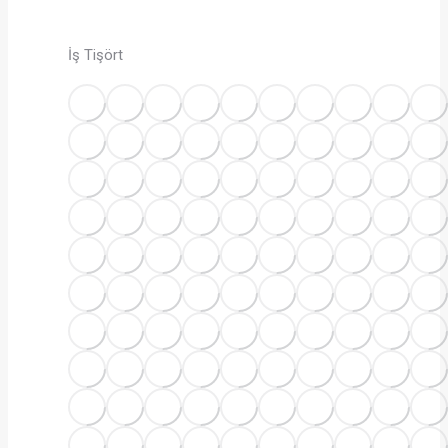
İş Tişört