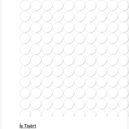
İş Tişört