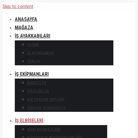
Skip to content
ANASAYFA
MAĞAZA
İŞ AYAKKABILARI
ÇIZME
IŞ AYAKKABISI
TERLIK
İŞ EKIPMANLARI
BARETLER
GÖZLÜKLER
İLK YARDIM SETLERI
YANGIN SÖNDÜRÜCÜ
İŞ ELBISELERI
AŞÇI KIYAFETLERI
BAYAN İŞ ELBISESI VE ÖNLÜĞÜ