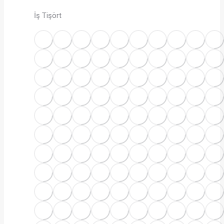
İş Tişört