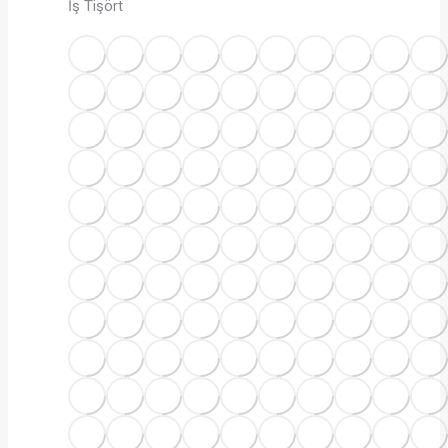
İş Tişört