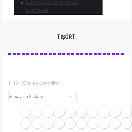
KAFE PASTANE VE RESTORAN
KIYAFETLERI
TIŞÖRT
1–16 / 32 sonuç gösteriliyor