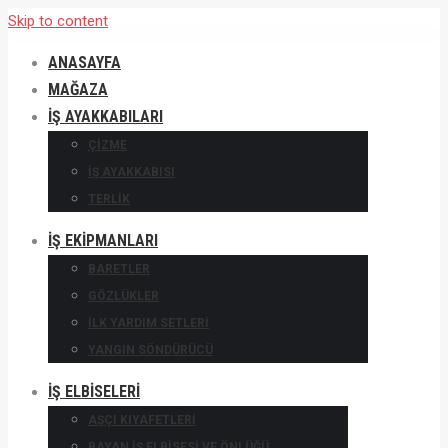
Skip to content
ANASAYFA
MAĞAZA
İŞ AYAKKABILARI
ÇIZME
IŞ AYAKKABISI
TERLIK
İŞ EKIPMANLARI
BARETLER
GÖZLÜKLER
İLK YARDIM SETLERI
YANGIN SÖNDÜRÜCÜ
İŞ ELBISELERI
AŞÇI KIYAFETLERI
BAYAN İŞ ELBISESI VE ÖNLÜĞÜ