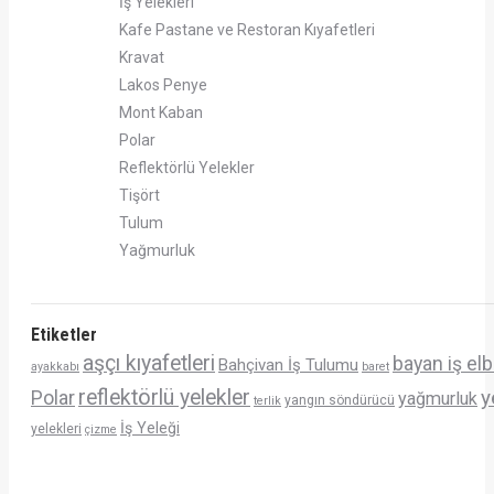
İş Yelekleri
Kafe Pastane ve Restoran Kıyafetleri
Kravat
Lakos Penye
Mont Kaban
Polar
Reflektörlü Yelekler
Tişört
Tulum
Yağmurluk
Etiketler
aşçı kıyafetleri
bayan iş elb
Bahçivan İş Tulumu
ayakkabı
baret
reflektörlü yelekler
y
Polar
yağmurluk
yangın söndürücü
terlik
İş Yeleği
yelekleri
çizme