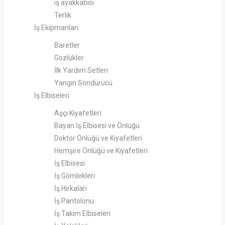
iş ayakkabısı
Terlik
İş Ekipmanları
Baretler
Gözlükler
İlk Yardım Setleri
Yangın Söndürücü
İş Elbiseleri
Aşçı Kıyafetleri
Bayan İş Elbisesi ve Önlüğü
Doktor Önlüğü ve Kıyafetleri
Hemşire Önlüğü ve Kıyafetleri
İş Elbisesi
İş Gömlekleri
İş Hırkaları
İş Pantolonu
İş Takım Elbiseleri