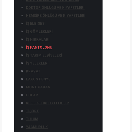
DOKTOR ÖNLÜĞÜ VE KIYAFETLERI
HEMŞIRE ÖNLÜĞÜ VE KIYAFETLERI
İŞ ELBISESI
İŞ GÖMLEKLERI
İŞ HIRKALARI
İŞ PANTOLONU
İŞ TAKIM ELBISELERI
İŞ YELEKLERI
KRAVAT
LAKOS PENYE
MONT KABAN
POLAR
REFLEKTÖRLÜ YELEKLER
TIŞÖRT
TULUM
YAĞMURLUK