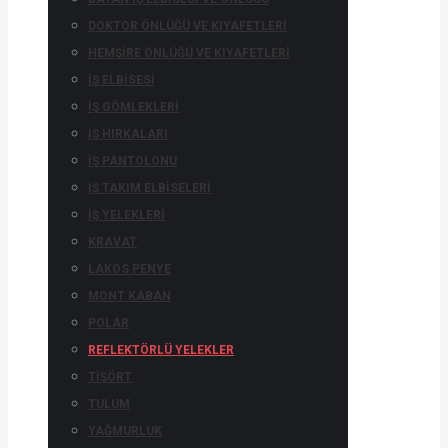
DOKTOR ÖNLÜĞÜ VE KIYAFETLERI
HEMŞIRE ÖNLÜĞÜ VE KIYAFETLERI
İŞ ELBISESI
İŞ GÖMLEKLERI
İŞ HIRKALARI
İŞ PANTOLONU
İŞ TAKIM ELBISELERI
İŞ YELEKLERI
KRAVAT
LAKOS PENYE
MONT KABAN
POLAR
REFLEKTÖRLÜ YELEKLER
TIŞÖRT
TULUM
YAĞMURLUK