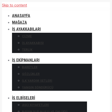
Skip to content
ANASAYFA
MAĞAZA
İŞ AYAKKABILARI
ÇIZME
IŞ AYAKKABISI
TERLIK
İŞ EKIPMANLARI
BARETLER
GÖZLÜKLER
İLK YARDIM SETLERI
YANGIN SÖNDÜRÜCÜ
İŞ ELBISELERI
AŞÇI KIYAFETLERI
BAYAN İŞ ELBISESI VE ÖNLÜĞÜ