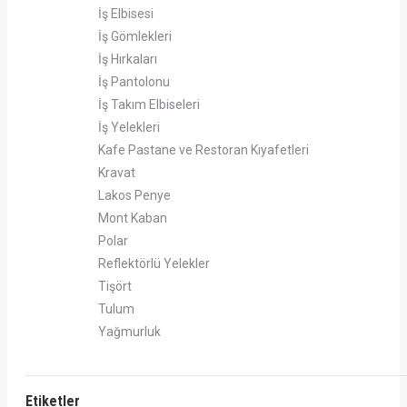
İş Elbisesi
İş Gömlekleri
İş Hırkaları
İş Pantolonu
İş Takım Elbiseleri
İş Yelekleri
Kafe Pastane ve Restoran Kıyafetleri
Kravat
Lakos Penye
Mont Kaban
Polar
Reflektörlü Yelekler
Tişört
Tulum
Yağmurluk
Etiketler