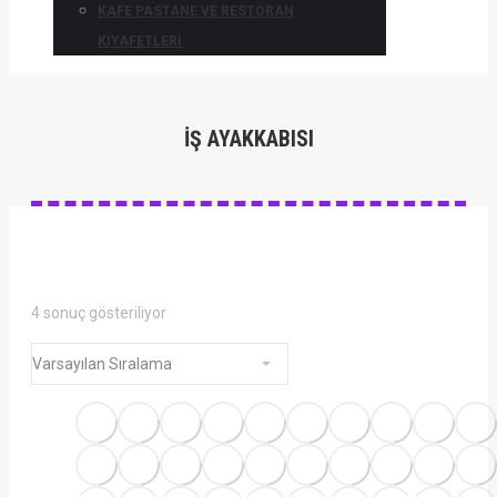
KAFE PASTANE VE RESTORAN
KIYAFETLERI
IŞ AYAKKABISI
4 sonuç gösteriliyor