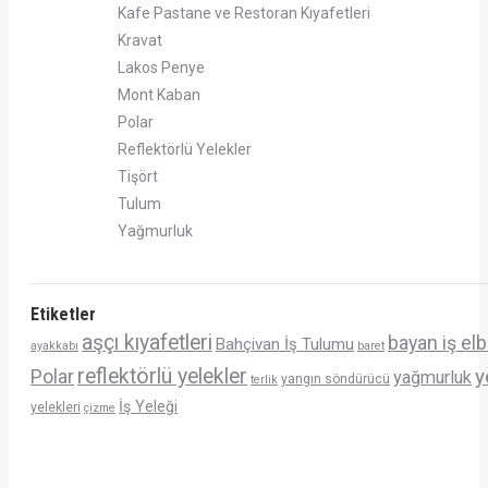
Kafe Pastane ve Restoran Kıyafetleri
Kravat
Lakos Penye
Mont Kaban
Polar
Reflektörlü Yelekler
Tişört
Tulum
Yağmurluk
Etiketler
aşçı kıyafetleri
bayan iş elb
Bahçivan İş Tulumu
ayakkabı
baret
reflektörlü yelekler
y
Polar
yağmurluk
yangın söndürücü
terlik
İş Yeleği
yelekleri
çizme