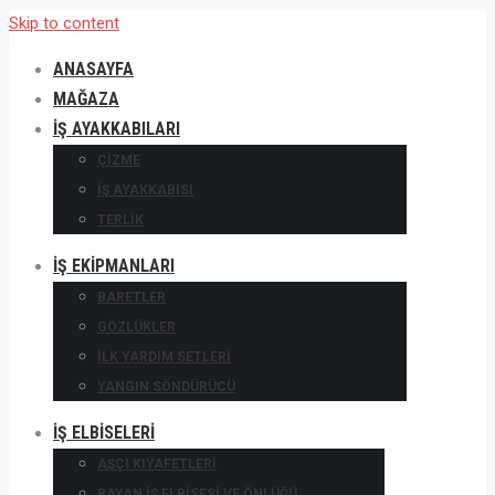
Skip to content
ANASAYFA
MAĞAZA
İŞ AYAKKABILARI
ÇIZME
IŞ AYAKKABISI
TERLIK
İŞ EKIPMANLARI
BARETLER
GÖZLÜKLER
İLK YARDIM SETLERI
YANGIN SÖNDÜRÜCÜ
İŞ ELBISELERI
AŞÇI KIYAFETLERI
BAYAN İŞ ELBISESI VE ÖNLÜĞÜ