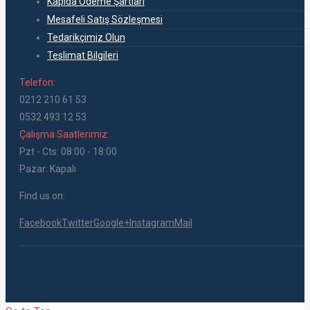
Kapıda Ödeme Şartları
Mesafeli Satış Sözleşmesi
Tedarikçimiz Olun
Teslimat Bilgileri
Telefon:
0212 210 61 53
0532 493 12 53
Çalışma Saatlerimiz:
Pzt - Cts: 08:00 - 18:00
Pazar: Kapalı
Find us on:
Facebook
Twitter
Google+
Instagram
Mail