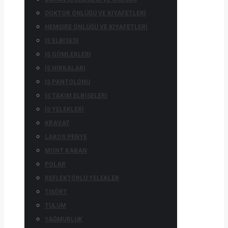
DOKTOR ÖNLÜĞÜ VE KIYAFETLERI
HEMŞIRE ÖNLÜĞÜ VE KIYAFETLERI
İŞ ELBISESI
İŞ GÖMLEKLERI
İŞ HIRKALARI
İŞ PANTOLONU
İŞ TAKIM ELBISELERI
İŞ YELEKLERI
KRAVAT
LAKOS PENYE
MONT KABAN
POLAR
REFLEKTÖRLÜ YELEKLER
TIŞÖRT
TULUM
YAĞMURLUK